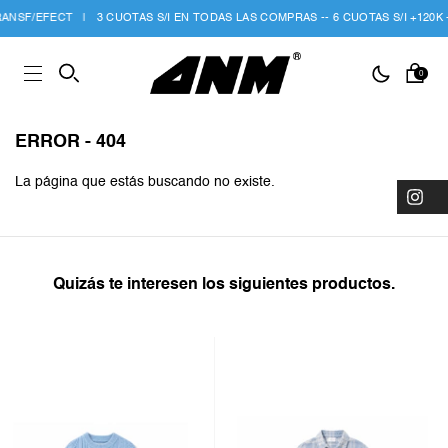
NSF/EFECT
|
3 CUOTAS S/I EN TODAS LAS COMPRAS -- 6 CUOTAS S/I +120K --
0
ERROR - 404
La página que estás buscando no existe.
Quizás te interesen los siguientes productos.